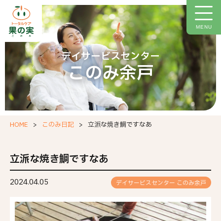
トップページ
施設について
MENU
施設概要
デイサービスセンター
このみ余戸
ご利用料金
イベント情報
今月の献立
HOME
このみ日記
立派な焼き鯛ですなあ
このみ日記
お問い合わせフォーム
立派な焼き鯛ですなあ
職場環境等要件の実施報告
2024.04.05
デイサービスセンター このみ余戸
個人情報保護方針