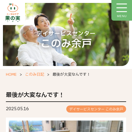
トップページ
施設について
MENU
施設概要
デイサービスセンター
このみ余戸
ご利用料金
イベント情報
今月の献立
HOME
このみ日記
最後が大変なんです！
このみ日記
お問い合わせフォーム
最後が大変なんです！
職場環境等要件の実施報告
2025.05.16
デイサービスセンター このみ余戸
個人情報保護方針