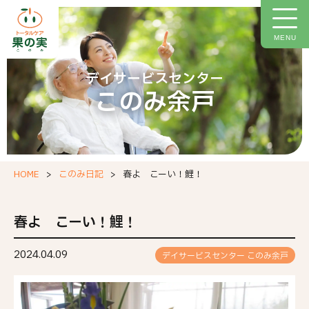
トップページ
施設について
MENU
施設概要
デイサービスセンター
このみ余戸
ご利用料金
イベント情報
今月の献立
HOME
このみ日記
春よ こーい！鯉！
このみ日記
お問い合わせフォーム
春よ こーい！鯉！
職場環境等要件の実施報告
2024.04.09
デイサービスセンター このみ余戸
個人情報保護方針