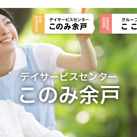
トップページ
SERVICE
DAY
HOME
GROUP
施設について
施設概要
ご利用料金
イベント情報
デイサービスセンター
今月の献立
このみ余戸
このみ日記
お問い合わせフォーム
職場環境等要件の実施報告