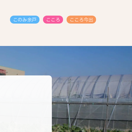
このみ余戸
こころ
こころ今出