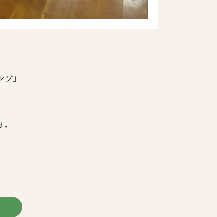
ング』
す。