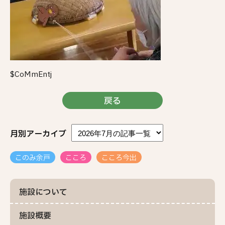
$CoMmEntj
戻る
月別アーカイブ
このみ余戸
こころ
こころ今出
施設について
施設概要