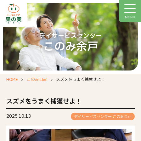
トップページ
施設について
MENU
施設概要
デイサービスセンター
このみ余戸
ご利用料金
イベント情報
今月の献立
HOME
このみ日記
スズメをうまく捕獲せよ！
このみ日記
お問い合わせフォーム
スズメをうまく捕獲せよ！
職場環境等要件の実施報告
2025.10.13
デイサービスセンター このみ余戸
個人情報保護方針