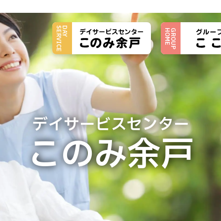
トップページ
SERVICE
DAY
HOME
GROUP
施設について
施設概要
ご利用料金
イベント情報
デイサービスセンター
今月の献立
このみ余戸
このみ日記
お問い合わせフォーム
職場環境等要件の実施報告