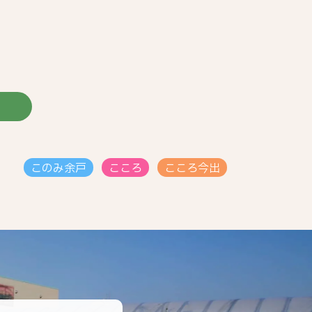
このみ余戸
こころ
こころ今出