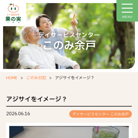
トップページ
施設について
MENU
施設概要
デイサービスセンター
このみ余戸
ご利用料金
イベント情報
今月の献立
HOME
このみ日記
アジサイをイメージ？
このみ日記
お問い合わせフォーム
アジサイをイメージ？
職場環境等要件の実施報告
2026.06.16
デイサービスセンター このみ余戸
個人情報保護方針