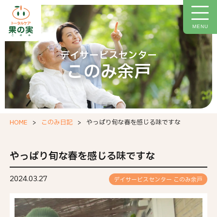
トップページ
施設について
MENU
施設概要
デイサービスセンター
このみ余戸
ご利用料金
イベント情報
今月の献立
HOME
このみ日記
やっぱり旬な春を感じる味ですな
このみ日記
お問い合わせフォーム
やっぱり旬な春を感じる味ですな
職場環境等要件の実施報告
2024.03.27
デイサービスセンター このみ余戸
個人情報保護方針