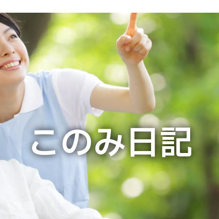
トップページ
施設について
施設概要
ご利用料金
イベント情報
このみ日記
今月の献立
このみ日記
お問い合わせフォーム
職場環境等要件の実施報告